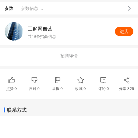
参数
参数信息 …
工起网自营
进店
共19条招商信息
招商详情
点赞
0
反对
0
举报 0
收藏 0
评论
0
分享
325
联系方式