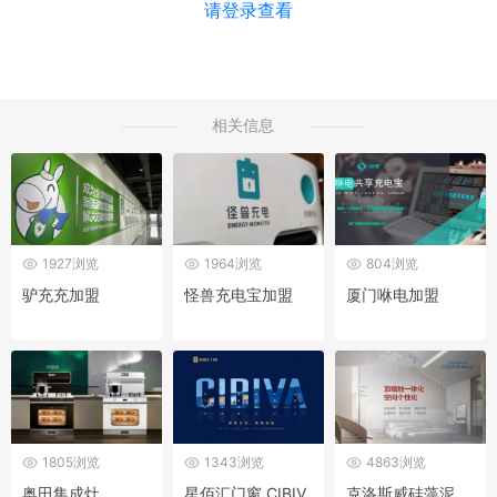
请登录查看
相关信息
1927浏览
1964浏览
804浏览
驴充充加盟
怪兽充电宝加盟
厦门咻电加盟
1805浏览
1343浏览
4863浏览
奥田集成灶
星佰汇门窗 CIBIV
克洛斯威硅藻泥