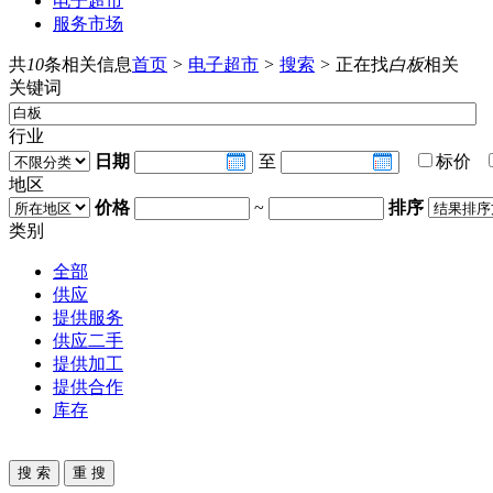
电子超市
服务市场
共
10
条相关信息
首页
>
电子超市
>
搜索
>
正在找
白板
相关
关键词
行业
日期
至
标价
地区
价格
~
排序
类别
全部
供应
提供服务
供应二手
提供加工
提供合作
库存