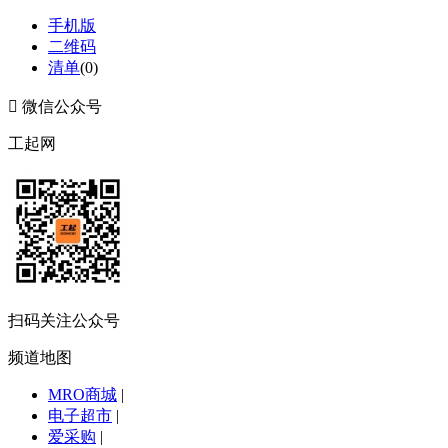
手机版
二维码
清单
(
0
)

微信公众号
工起网
扫码关注公众号
频道地图
MRO商城
|
电子超市
|
爱采购
|