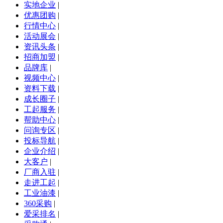
实地企业
|
优惠团购
|
行情中心
|
活动展会
|
资讯头条
|
招商加盟
|
品牌库
|
视频中心
|
资料下载
|
成长圈子
|
工起服务
|
帮助中心
|
问询专区
|
投标导航
|
企业介绍
|
大客户
|
厂商入驻
|
走进工起
|
工业油漆
|
360采购
|
爱采排名
|