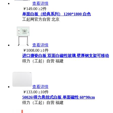
查看详情
￥
149.00
≥2件
单面
白板
（经典系列） 1200*1800 白色
工起网官方自营
北京
查看详情
￥
1008.00
≥1件
进口搪瓷
白板
双面白磁性玻璃 壁厚钢支架可移动
得力（工起）自营
福建
查看详情
￥
133.00
≥10件
50026|得力悬挂式
白板
单面磁性 60*90cm
得力（工起）自营
福建