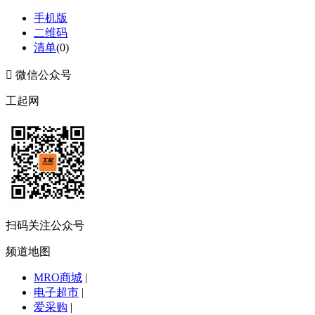
手机版
二维码
清单
(
0
)

微信公众号
工起网
扫码关注公众号
频道地图
MRO商城
|
电子超市
|
爱采购
|