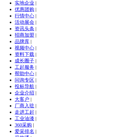
实地企业
|
优惠团购
|
行情中心
|
活动展会
|
资讯头条
|
招商加盟
|
品牌库
|
视频中心
|
资料下载
|
成长圈子
|
工起服务
|
帮助中心
|
问询专区
|
投标导航
|
企业介绍
|
大客户
|
厂商入驻
|
走进工起
|
工业油漆
|
360采购
|
爱采排名
|