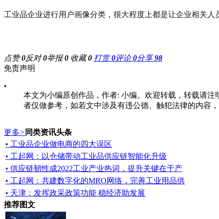
工业品企业进行用户画像分类，很大程度上都是让企业相关人
点赞
0
反对
0
举报
0
收藏
0
打赏
0
评论
0
分享
98
免责声明
•
本文为小编原创作品，作者: 小编。欢迎转载，转载请注明原文出处：ht
者仅做参考，如若文中涉及有违公德、触犯法律的内容，一经发
更多
>
同类资讯头条
• 工业品企业做电商的四大误区
• 工起网：以仓储带动工业品供应链智能化升级
• 供应链韧性成2022工业产业热词，提升关键在于产
• 工起网：共建数字化的MRO网络，完善工业用品供
• 天津：发挥政采政策功能 稳经济助发展
推荐图文